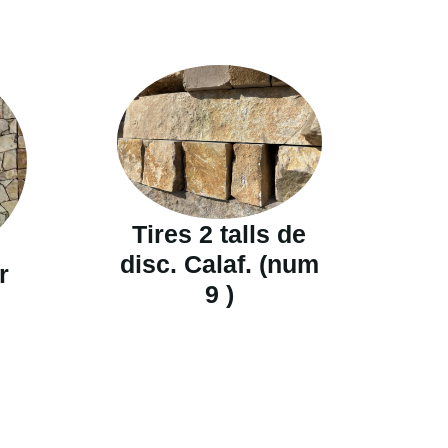
Tires 2 talls de
disc. Calaf. (num
r
9 )